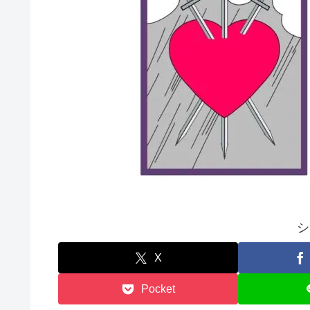
シ
X
Pocket