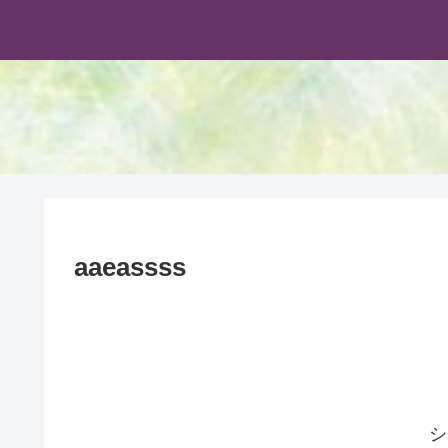
aaeassss
シ