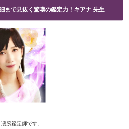
細まで見抜く驚嘆の鑑定力！キアナ 先生
く凄腕鑑定師です。