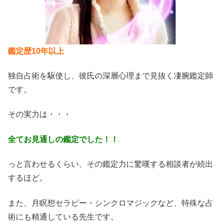
鑑定歴10年以上
独自占術を駆使し、彼氏の深層心理まで見抜く凄腕鑑定師
です。
その実力は・・・
全てお見通しの鑑定でした！！
っと言わせるくらい、その鑑定力に驚嘆する相談者が続出
するほど。
また、月瞑想セラピー・シンクロマジックなど、特殊な占
術にも精通している先生です。