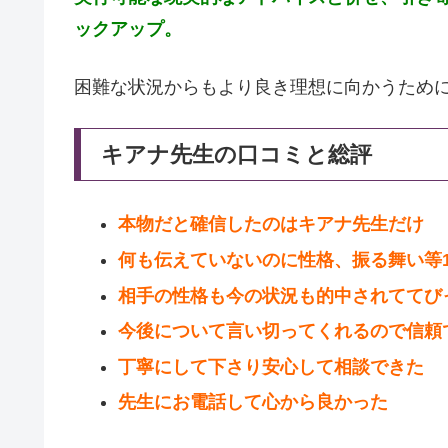
ックアップ。
困難な状況からもより良き理想に向かうため
キアナ先生の口コミと総評
本物だと確信したのはキアナ先生だけ
何も伝えていないのに性格、振る舞い等1
相手の性格も今の状況も的中されててび
今後について言い切ってくれるので信頼
丁寧にして下さり安心して相談できた
先生にお電話して心から良かった