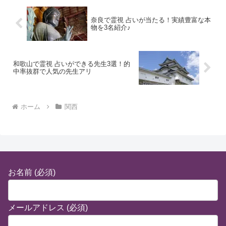
奈良で霊視 占いが当たる！実績豊富な本
物を3名紹介♪
和歌山で霊視 占いができる先生3選！的
中率抜群で人気の先生アリ
ホーム
関西
お名前 (必須)
メールアドレス (必須)