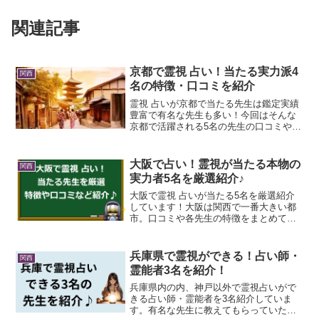
関連記事
京都で霊視 占い！当たる実力派4
関西
名の特徴・口コミを紹介
霊視 占いが京都で当たる先生は鑑定実績
豊富で有名な先生も多い！今回はそんな
京都で活躍される5名の先生の口コミや特
徴を紹介しています
大阪で占い！霊視が当たる本物の
関西
実力者5名を厳選紹介♪
大阪で霊視 占いが当たる5名を厳選紹介
しています！大阪は関西で一番大きい都
市。口コミや各先生の特徴をまとめてみ
ましたので、是非、参考にしてみてくだ
さいね！
兵庫県で霊視ができる！占い師・
関西
霊能者3名を紹介！
兵庫県内の内、神戸以外で霊視占いがで
きる占い師・霊能者を3名紹介していま
す。有名な先生に教えてもらっていた天