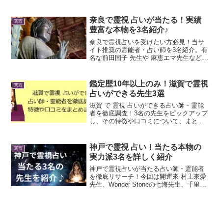
龍知裕 先生や口コミ3000件以上、上級カ
ウンセラーの資格を持つLiSA 先生など有
名な先生もいますよ！
奈良で霊視 占いが当たる！実績
関西
豊富な本物を3名紹介♪
奈良で霊視占いを受けたい方必見！当サ
イト推奨の霊能者・占い師を3名紹介。有
名な前田国子 先生や 麻恵エマ先生などの
口コミもリサーチしていますよ！
鑑定歴10年以上のみ！滋賀で霊視
関西
占いができる先生3選
滋賀 で 霊視 占いができる占い師・霊能
者を徹底調査！3名の先生をピックアップ
し、その特徴や口コミについて、まとめ
ました
神戸で霊視 占い！当たる本物の
関西
実力派3名を詳しく紹介
神戸で霊視占いが当たる占い師・霊能者
を徹底リサーチ！今回は開運來 村上來愛
先生、Wonder Stoneの七海先生、千里眼
の如来 先生の3名をご紹介したいと思い
ます