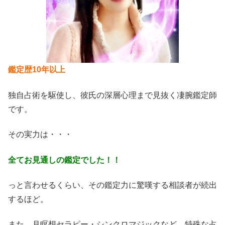
鑑定歴10年以上
独自占術を駆使し、彼氏の深層心理まで見抜く凄腕鑑定師
です。
その実力は・・・
全てお見通しの鑑定でした！！
っと言わせるくらい、その鑑定力に驚嘆する相談者が続出
するほど。
また、月瞑想セラピー・シンクロマジックなど、特殊な占